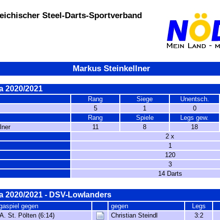
eichischer Steel-Darts-Sportverband
Markus Steinkellner
a 2020/2021
Rang
Siege
Unentsch.
s
5
1
0
Rang
Spiele
Legs gew.
lner
11
8
18
2 x
1
120
3
14 Darts
a 2020/2021 - DSV-Lowlanders
gaspiel gegen
gegen
Legs
A. St. Pölten (6:14)
Christian Steindl
3:2