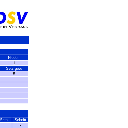
Niederl.
1
Sets gew.
5
Sets
Schnitt
-