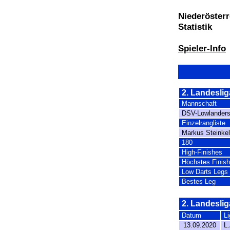
Niederösterr
Statistik
Spieler-Info
2. Landeslig
Mannschaft
DSV-Lowlander
Einzelrangliste
Markus Steinkel
180
High-Finishes
Höchstes Finish
Low Darts Legs
Bestes Leg
2. Landeslig
Datum
Li
13.09.2020
L.