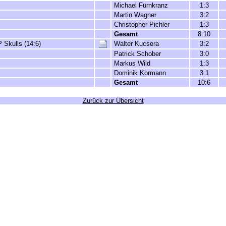
Michael Fürnkranz
1:3
Martin Wagner
3:2
Christopher Pichler
1:3
Gesamt
8:10
 Skulls (14:6)
Walter Kucsera
3:2
Patrick Schober
3:0
Markus Wild
1:3
Dominik Kormann
3:1
Gesamt
10:6
Zurück zur Übersicht