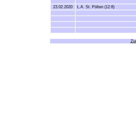
23.02.2020
L.A. St. Pölten (12:8)
Zur