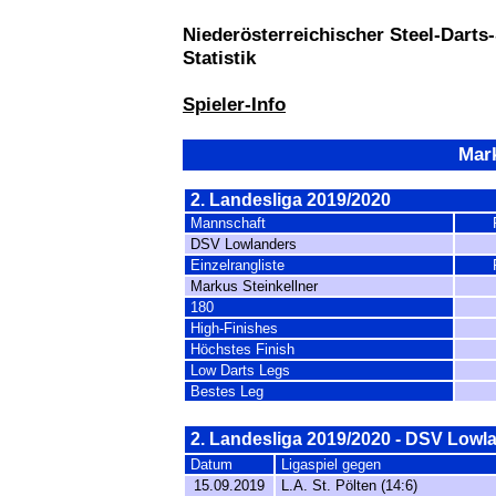
Niederösterreichischer Steel-Darts
Statistik
Spieler-Info
Mark
2. Landesliga 2019/2020
Mannschaft
DSV Lowlanders
Einzelrangliste
Markus Steinkellner
180
High-Finishes
Höchstes Finish
Low Darts Legs
Bestes Leg
2. Landesliga 2019/2020 - DSV Lowl
Datum
Ligaspiel gegen
15.09.2019
L.A. St. Pölten (14:6)