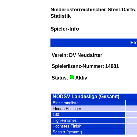
Niederösterreichischer Steel-Darts
Statistik
Spieler-Info
Flo
Verein: DV Neuda!rter
Spielerlizenz-Nummer: 14981
Status:
Aktiv
NÖDSV-Landesliga (Gesamt)
Einzelrangliste
Florian Hallinger
180
High-Finishes
Höchstes Finish
Schnitt (gesamt)